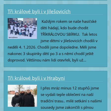
Tři králové byli i v Jilešovicích
Každým rokem se naše hasičské
děti hádají, kdo bude chodit
TŘÍKRÁLOVOU SBÍRKU. Tak letos
jsme dětmi v Jilešovicích chodili v
neděli 4. 1.2026. Chodili jsme dopoledne. Měli jsme
nakonec 3 skupinky dětí po 3 a s němí chodil ještě
doprovod. Většinou nám lidi otevřeli, byli už...
Tři králové byli i v Hrabyni
I přes mráz minus 12 stupňů jsme
se vydali teple oblečení na naší
tradiční trasu.. milé setkání s našimi
sousedy jsme zakončili s plnou