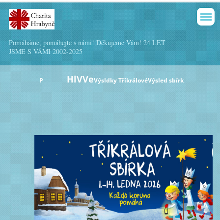
Pomáháme, pomáhejte s námi! Děkujeme Vám! 24 LET
JSME S VÁMI 2002-2025
HlVVe
P
Výsldky TříkrálovéVýsled sbírk