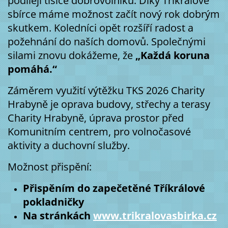
podílejí tisíce dobrovolníků. Díky Tříkrálové
sbírce máme možnost začít nový rok dobrým
skutkem. Koledníci opět rozšíří radost a
požehnání do naších domovů. Společnými
silami znovu dokážeme, že
„Každá koruna
pomáhá.“
Záměrem využití výtěžku TKS 2026 Charity
Hrabyně je oprava budovy, střechy a terasy
Charity Hrabyně, úprava prostor před
Komunitním centrem, pro volnočasové
aktivity a duchovní služby.
Možnost přispění:
Přispěním do zapečetěné Tříkrálové
pokladničky
Na stránkách
www.trikralovasbirka.cz