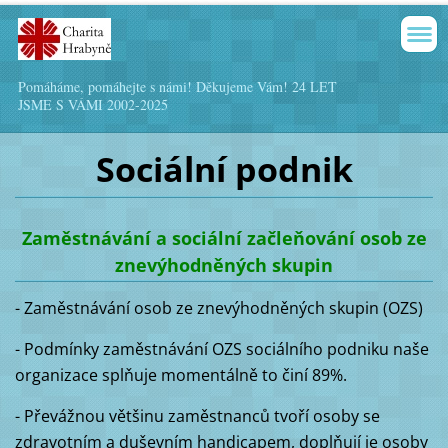
Pomáháme, pomáhejte s námi! Děkujeme Vám! 24 LET
JSME S VÁMI 2002-2025
Sociální podnik
Zaměstnávání a sociální začleňování osob ze
znevýhodněných skupin
- Zaměstnávání osob ze znevýhodněných skupin (OZS)
- Podmínky zaměstnávání OZS sociálního podniku naše
organizace splňuje momentálně to činí 89%.
- Převážnou většinu zaměstnanců tvoří osoby se
zdravotním a duševním handicapem, doplňují je osoby