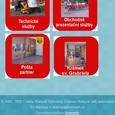
© 2002 - 2026 Charita Hrabyně Vytvořeno Charitou Hrabyně web webmaster
Vít Machara V.Machara@seznam.cz
Vytvořeno službou
Webnode