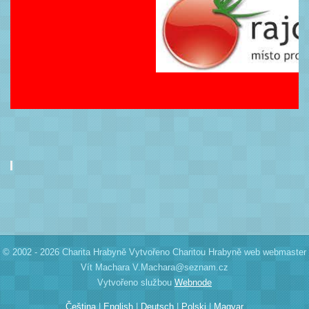
© 2002 - 2026 Charita Hrabyně Vytvořeno Charitou Hrabyně web webmaster
Vít Machara V.Machara@seznam.cz
Vytvořeno službou
Webnode
Čeština
|
English
|
Deutsch
|
Polski
|
Magyar