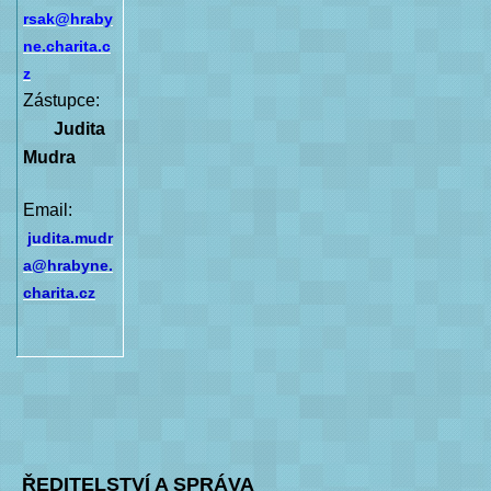
rsak@hraby
ne.charita.c
z
Zástupce:
Judita
Mudra
Email:
judita.mudr
a@hrabyne.
charita.cz
ŘEDITELSTVÍ A SPRÁVA