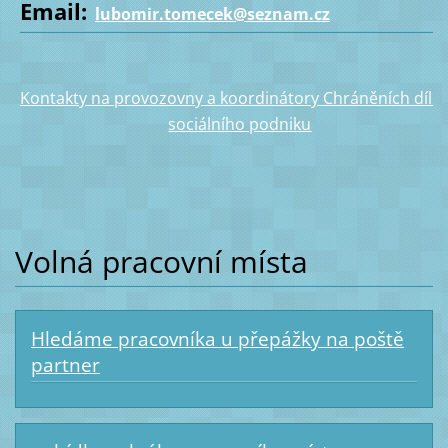
Email:
lubomir.tomecek@seznam.cz
Kontakty na provozovny a koordinátory Chráněních dílen
sociálního podniku
Volná pracovní místa
Hledáme pracovníka u přepážky na poště
partner