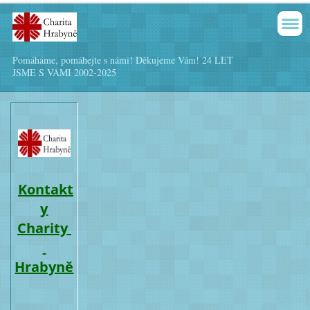
Pomáháme, pomáhejte s námi! Děkujeme Vám! 24 LET
JSME S VÁMI 2002-2025
Kontakt
y
Charity
Hrabyně