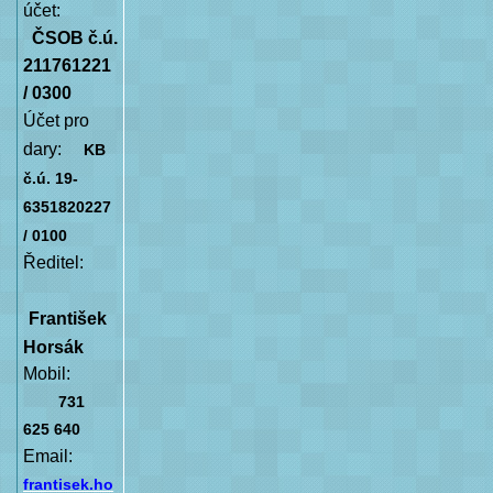
účet:
ČSOB č.ú.
211761221
/ 0300
Účet pro
dary:
KB
č.ú. 19-
6351820227
/ 0100
Ředitel:
František
Horsák
Mobil:
731
625 640
Email:
frantisek.ho