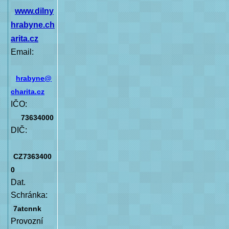
www.dilny
hrabyne.ch
arita.cz
Email:
hrabyne@
charita.cz
IČO:
73634000
DIČ:
CZ7363400
0
Dat.
Schránka:
7atcnnk
Provozní