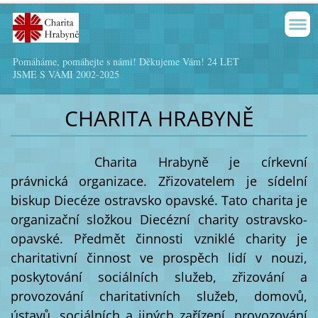
Pomáháme, pomáhejte s námi! Děkujeme Vám! 24 LET
JSME S VÁMI 2002-2025
CHARITA HRABYNĚ
Charita Hrabyně je církevní
právnická organizace. Zřizovatelem je sídelní
biskup Diecéze ostravsko opavské. Tato charita je
organizační složkou Diecézní charity ostravsko-
opavské. Předmět činnosti vzniklé charity je
charitativní činnost ve prospěch lidí v nouzi,
poskytování sociálních služeb, zřizování a
provozování charitativních služeb, domovů,
ústavů, sociálních a jiných zařízení, provozování