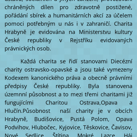
chráněných dílen pro zdravotně postižené,
pořádání sbírek a humanitárních akcí za účelem
pomoci potřebným u nás i v zahraničí. Charita
Hrabyně je evidována na Ministerstvu kultury
České republiky v Rejstříku evidovaných
právnických osob.
Každá charita se řidí stanovami Diecézní
charity ostravsko-opavské a jsou také vymezeny
Kodexem kanonického práva a obecně právními
předpisy České republiky. Byla stanovena
územnní působnost a to mezi třemi charitami již
fungujícími Charitou Ostrava,Opava a
Hlučín.Působnost naší charity je v obcích
Hrabyně, Budišovice, Pustá Polom, Opava
Podvihov, Hlubočec, Kyjovice, Těskovice, Čavisov,
Nové Sedlice, Štítina, Mokré Lazce, Háj