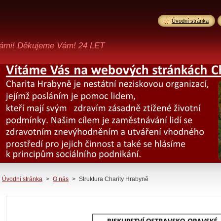
Úvodní stránka
ámi! Děkujeme Vám! 24 LET
Úvodní stránka
>
O nás
>
Struktura Charity Hrabyně