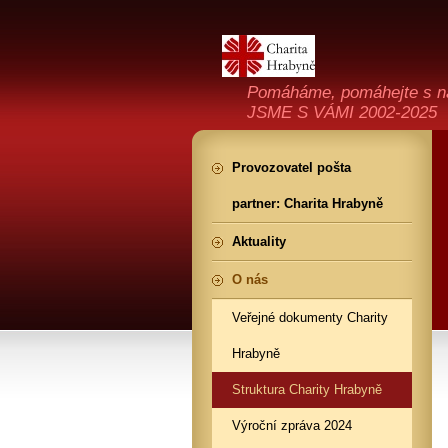
Pomáháme, pomáhejte s n
JSME S VÁMI 2002-2025
Provozovatel pošta
partner: Charita Hrabyně
Aktuality
O nás
Veřejné dokumenty Charity
Hrabyně
Struktura Charity Hrabyně
Výroční zpráva 2024