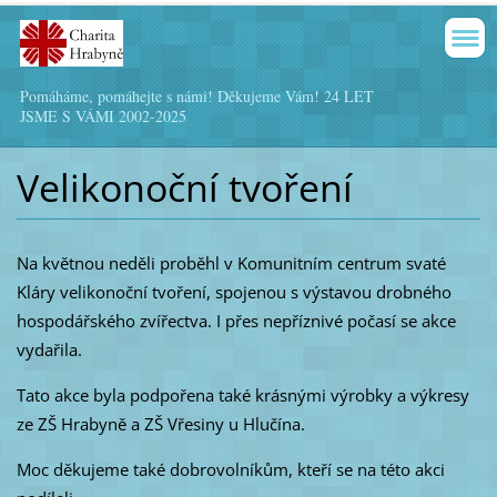
Pomáháme, pomáhejte s námi! Děkujeme Vám! 24 LET
JSME S VÁMI 2002-2025
Velikonoční tvoření
Na květnou neděli proběhl v Komunitním centrum svaté
Kláry velikonoční tvoření, spojenou s výstavou drobného
hospodářského zvířectva. I přes nepříznivé počasí se akce
vydařila.
Tato akce byla podpořena také krásnými výrobky a výkresy
ze ZŠ Hrabyně a ZŠ Vřesiny u Hlučína.
Moc děkujeme také dobrovolníkům, kteří se na této akci