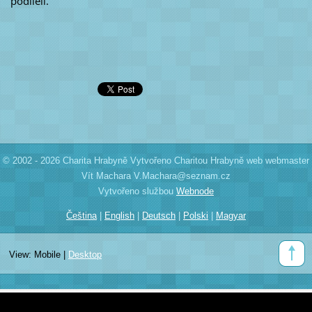
podíleli.
© 2002 - 2026 Charita Hrabyně Vytvořeno Charitou Hrabyně web webmaster
Vít Machara V.Machara@seznam.cz
Vytvořeno službou
Webnode
Čeština
|
English
|
Deutsch
|
Polski
|
Magyar
View:
Mobile
|
Desktop