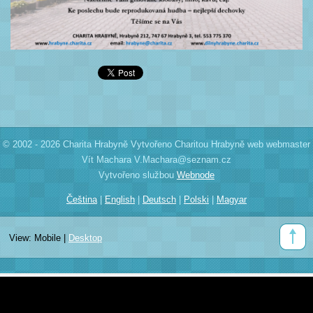
© 2002 - 2026 Charita Hrabyně Vytvořeno Charitou Hrabyně web webmaster
Vít Machara V.Machara@seznam.cz
Vytvořeno službou
Webnode
Čeština
|
English
|
Deutsch
|
Polski
|
Magyar
View:
Mobile
|
Desktop