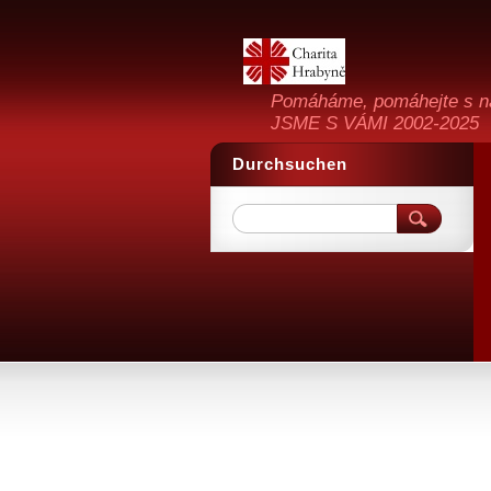
Pomáháme, pomáhejte s n
JSME S VÁMI 2002-2025
Durchsuchen