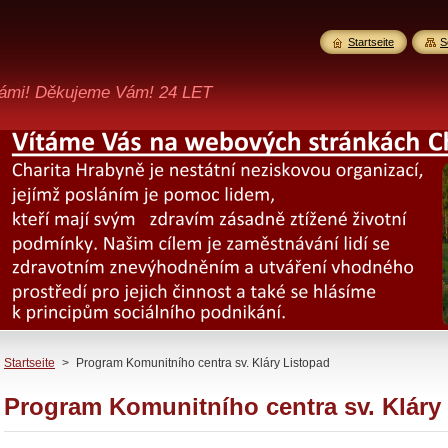
Startseite
S
ámi! Děkujeme Vám! 24 LET
Startseite
>
Program Komunitního centra sv. Kláry Listopad
Program Komunitního centra sv. Kláry