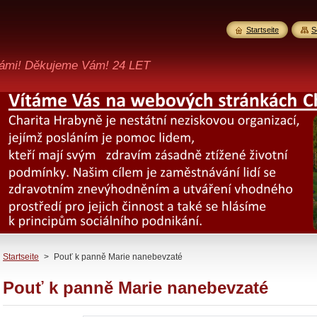
Startseite
S
ámi! Děkujeme Vám! 24 LET
Startseite
>
Pouť k panně Marie nanebevzaté
Pouť k panně Marie nanebevzaté