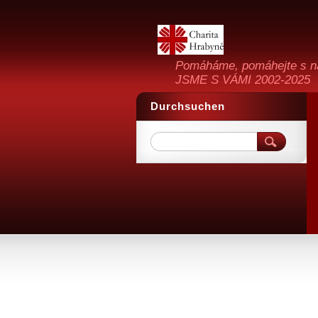
Pomáháme, pomáhejte s n
JSME S VÁMI 2002-2025
Durchsuchen