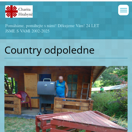
Pomáháme, pomáhejte s námi! Děkujeme Vám! 24 LET
JSME S VÁMI 2002-2025
Country odpoledne