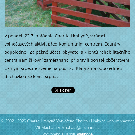
V pondělí 22.7. pořádala Charita Hrabyně, v rámci
volnočasových aktivit před Komunitním centrem, Country
odpoledne. Za pěkné účasti obyvatel a klientů rehabilitačního
centra nám šikovní zaměstnanci připravili bohaté občerstvení.
Už nyní srdečně zveme na pouť sv. Kláry a na odpoledne s
dechovkou ke konci srpna.
© 2002 - 2026 Charita Hrabyně Vytvořeno Charitou Hrabyně web webmaster
Vít Machara V.Machara@seznam.cz
Vytvořeno službou
Webnode