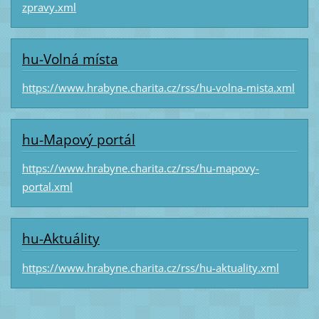
zpravy.xml
hu-Volná místa
https://www.hrabyne.charita.cz/rss/hu-volna-mista.xml
hu-Mapový portál
https://www.hrabyne.charita.cz/rss/hu-mapovy-
portal.xml
hu-Aktuálity
https://www.hrabyne.charita.cz/rss/hu-aktuality.xml