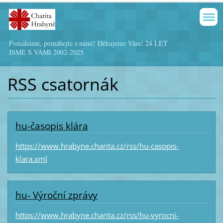
Pomáháme, pomáhejte s námi! Děkujeme Vám! 24 LET
JSME S VÁMI 2002-2025
RSS csatornák
hu-časopis klára
https://www.hrabyne.charita.cz/rss/hu-casopis-
klara.xml
hu- Výroční zprávy
https://www.hrabyne.charita.cz/rss/hu-vyrocni-