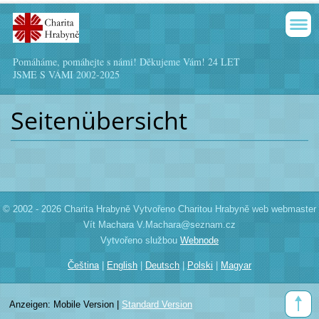
Pomáháme, pomáhejte s námi! Děkujeme Vám! 24 LET
JSME S VÁMI 2002-2025
Seitenübersicht
© 2002 - 2026 Charita Hrabyně Vytvořeno Charitou Hrabyně web webmaster
Vít Machara V.Machara@seznam.cz
Vytvořeno službou
Webnode
Čeština
|
English
|
Deutsch
|
Polski
|
Magyar
Anzeigen:
Mobile Version
|
Standard Version